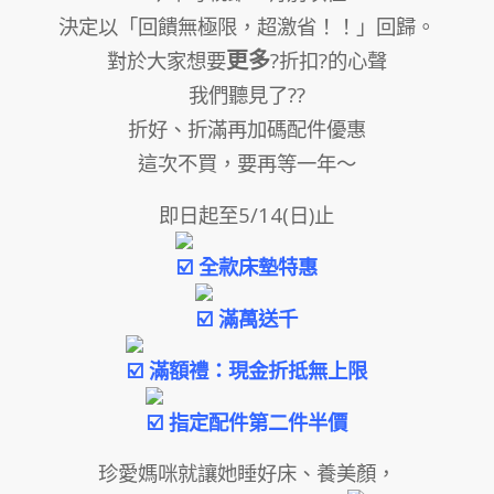
決定以「回饋無極限，超激省！！」回歸。
更多
對於大家想要
?折扣?的心聲
我們聽見了??
折好、折滿再加碼配件優惠
這次不買，要再等一年～
即日起至5/14(日)止
全款床墊特惠
滿萬送千
滿額禮：現金折抵無上限
指定配件第二件半價
珍愛媽咪就讓她睡好床、養美顏，