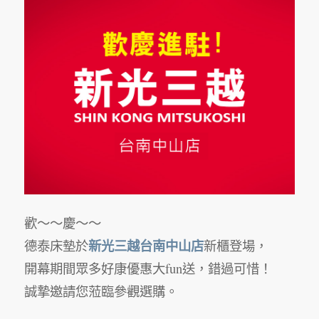
歡～～慶～～
新光三越台南中山店
德泰床墊於
新櫃登場，
開幕期間眾多好康優惠大fun送，錯過可惜！
誠摯邀請您蒞臨參觀選購。